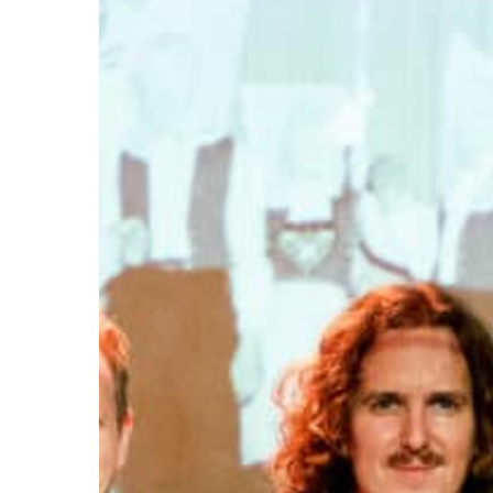
lansert
Trykk enter for å starte ditt søk