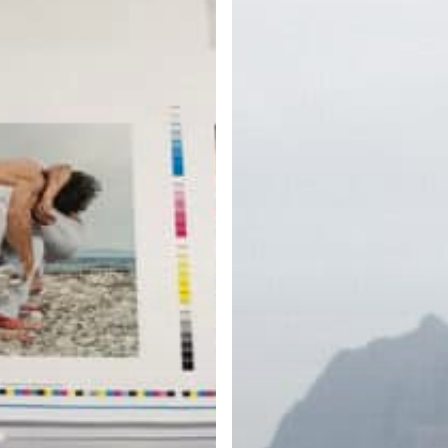
å
se
verden
på