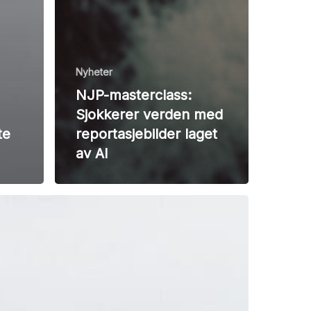
Nyheter
NJP-masterclass:
Sjokkerer verden med
te
reportasjebilder laget
av AI