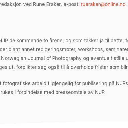
 redaksjon ved Rune Eraker, e-post:
rueraker@online.no
,
i NJP de kommende to årene, og som takker ja til dette, fo
jelder blant annet redigeringsmøter, workshops, seminar
 Norwegian Journal of Photography og eventuelt stille ut 
 ut, forplikter seg også til å overholde frister som blir 
t fotografiske arbeid tilgjengelig for publisering på N
rukes i forbindelse med presseomtale av NJP.