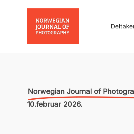
Skip
to
main
Deltake
content
Norwegian Journal of Photogr
10.februar 2026.