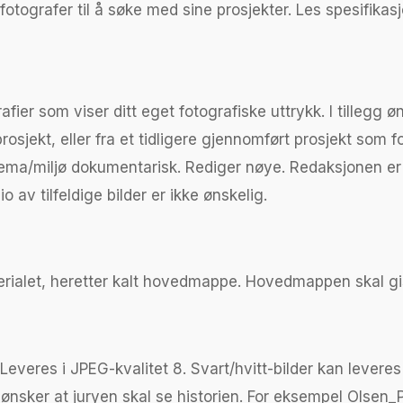
otografer til å søke med sine prosjekter. Les spesifika
fier som viser ditt eget fotografiske uttrykk. I tillegg 
jekt, eller fra et tidligere gjennomført prosjekt som fort
emt tema/miljø dokumentarisk. Rediger nøye. Redaksjonen e
io av tilfeldige bilder er ikke ønskelig.
ialet, heretter kalt hovedmappe. Hovedmappen skal gis 
. Leveres i JPEG-kvalitet 8. Svart/hvitt-bilder kan leve
 du ønsker at juryen skal se historien. For eksempel Olse