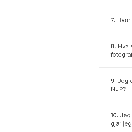
– Nei, de
7. Hvor
– Det var
fotografe
8. Hva 
fotogra
– Vi ser 
prosjekt
9. Jeg 
fotograf
NJP?
fungere 
som søke
– Nei, d
Derfor ka
10. Jeg
Er du nor
gjør je