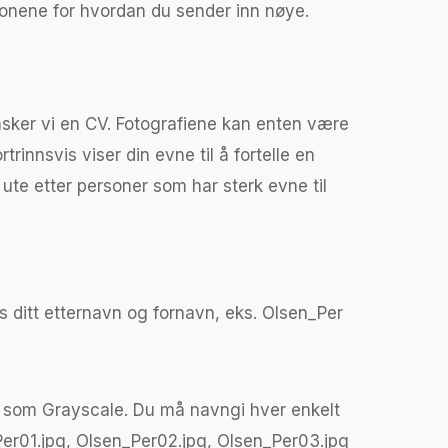
sjonene for hvordan du sender inn nøye.
ønsker vi en CV. Fotografiene kan enten være
rinnsvis viser din evne til å fortelle en
r ute etter personer som har sterk evne til
ditt etternavn og fornavn, eks. Olsen_Per
res som Grayscale. Du må navngi hver enkelt
n_Per01.jpg, Olsen_Per02.jpg, Olsen_Per03.jpg