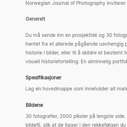
Norwegian Journal of Photography inviterer f
Generelt
Du må sende inn en prosjektidé og 30 fotogra
hentet fra et allerede pågående uavhengig pros
historie i bilder, eller til å skildre et best
visuell historiefortelling. En alminnelig portfol
Trykk enter for å starte ditt søk
Spesifikasjoner
Lag én hovedmappe som inneholder alt mater
Bildene
30 fotografier, 2000 piksler på lengste side
bildefil, slik at de ligger i den rekkefølgen