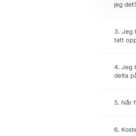
jeg det
– Da må d
Uranienb
3. Jeg 
tatt op
– Du kan
og / elle
4. Jeg b
delta p
– NJP sø
om du ik
5. Når 
– Det bli
6. Kost