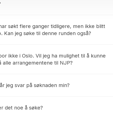
?
u sende det innen fristen til Fritt Ords postadresse: Frit
orgveien 2, 0258 Oslo.
har søkt flere ganger tidligere, men ikke blitt
p. Kan jeg søke til denne runden også?
 søke hver gang. Ha i bakhodet at du viser enten nye pr
r en fotografisk utvikling når du søker på nytt.
or ikke i Oslo. Vil jeg ha mulighet til å kunne
å alle arrangementene til NJP?
rger for at du får kommet deg til workshops og samlinge
ke bor i Oslo-området.
får jeg svar på søknaden min?
r annonsert ikke lenge etter at fristen for innsending er u
er det noe å søke?