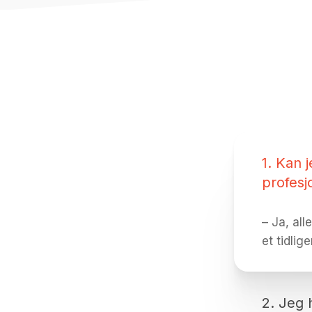
1. Kan 
profesj
– Ja, al
et tidlig
2. Jeg 