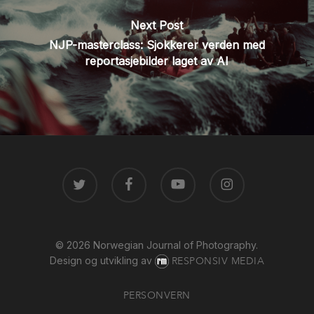
Next Post
NJP-masterclass: Sjokkerer verden med
reportasjebilder laget av AI
TWITTER
FACEBOOK
YOUTUBE
INSTAGRAM
© 2026 Norwegian Journal of Photography.
Design og utvikling av
RESPONSIV MEDIA
PERSONVERN