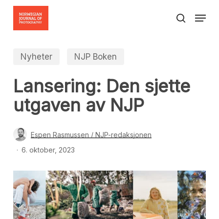
Skip
Menu
to
search
Close
main
Menu
content
Nyheter
NJP Boken
Lansering: Den sjette
utgaven av NJP
Espen Rasmussen / NJP-redaksjonen
6. oktober, 2023