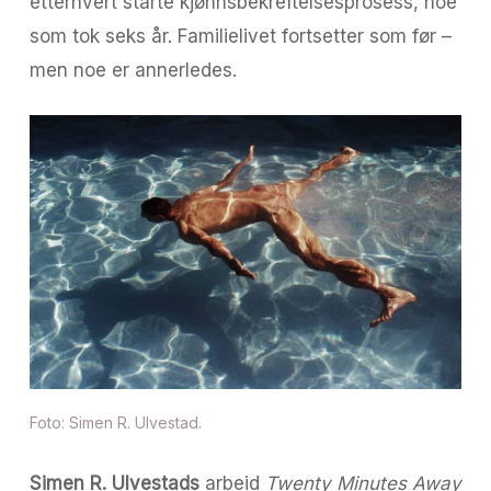
etterhvert starte kjønnsbekreftelsesprosess, noe
som tok seks år. Familielivet fortsetter som før –
men noe er annerledes.
Foto: Simen R. Ulvestad.
Simen R. Ulvestads
arbeid
Twenty Minutes Away