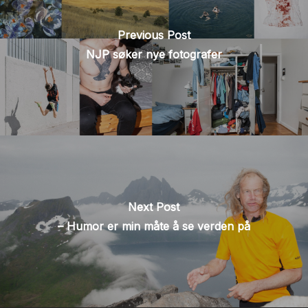
Previous Post
NJP søker nye fotografer
Next Post
– Humor er min måte å se verden på