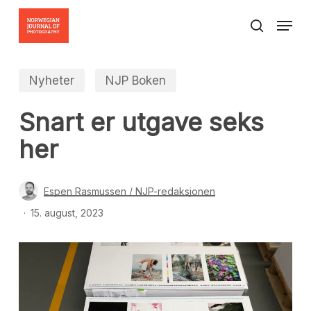
Skip
Menu
to
search
Close
main
Menu
content
Nyheter
NJP Boken
Snart er utgave seks
her
Espen Rasmussen / NJP-redaksjonen
15. august, 2023