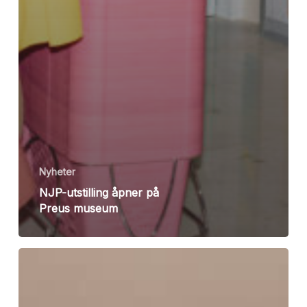
Nyheter
NJP-utstilling åpner på
Preus museum
Dette
er
de