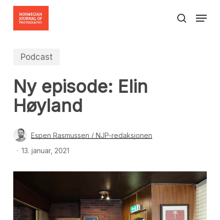
Skip
Menu
to
search
Close
main
Menu
content
Podcast
Ny episode: Elin
Høyland
Espen Rasmussen / NJP-redaksjonen
13. januar, 2021