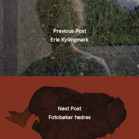
Previous Post
Erle Kyllingmark
Next Post
Fotobøker hedres