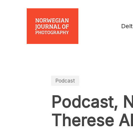
Skip
to
main
Del
content
Podcast
Podcast, N
Therese A