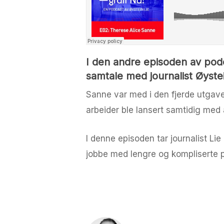
I den andre episoden av podc
samtale med journalist Øystei
Sanne var med i den fjerde utga
arbeider ble lansert samtidig med
I denne episoden tar journalist Li
jobbe med lengre og kompliserte p