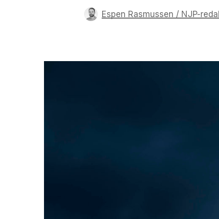
Espen Rasmussen / NJP-reda
Trykk enter for å starte ditt søk