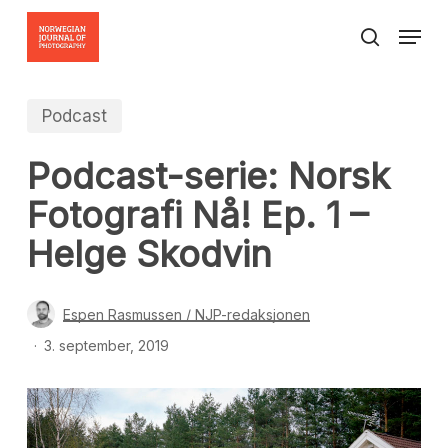
Skip
Menu
to
search
Close
main
Menu
content
Podcast
Podcast-serie: Norsk
Fotografi Nå! Ep. 1 –
Helge Skodvin
Espen Rasmussen / NJP-redaksjonen
3. september, 2019