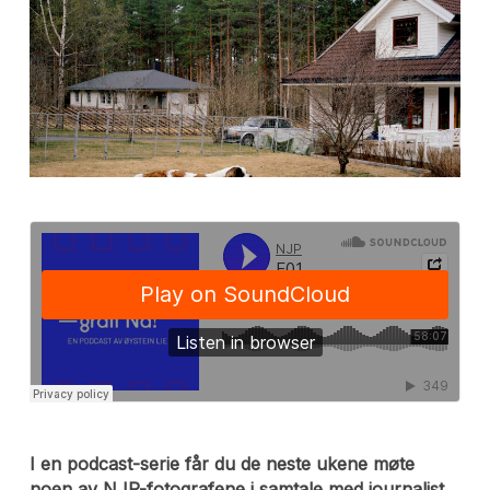
I en podcast-serie får du de neste ukene møte
noen av NJP-fotografene i samtale med journalist