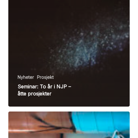
Nyheter
Prosjekt
Seminar: To år i NJP –
åtte prosjekter
Elin
Høyland
med