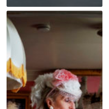
Stor
NJP-
utstilling
på
Henie
Onstad
Kunstsenter