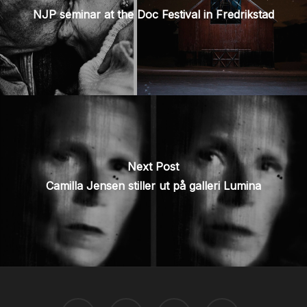
NJP seminar at the Doc Festival in Fredrikstad
Next Post
Camilla Jensen stiller ut på galleri Lumina
TWITTER
FACEBOOK
YOUTUBE
INSTAGRAM