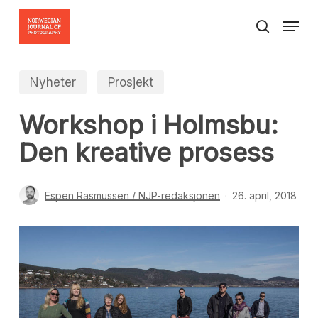
Skip
Menu
to
search
Close
main
Menu
content
Nyheter
Prosjekt
Workshop i Holmsbu:
Den kreative prosess
Espen Rasmussen / NJP-redaksjonen
26. april, 2018