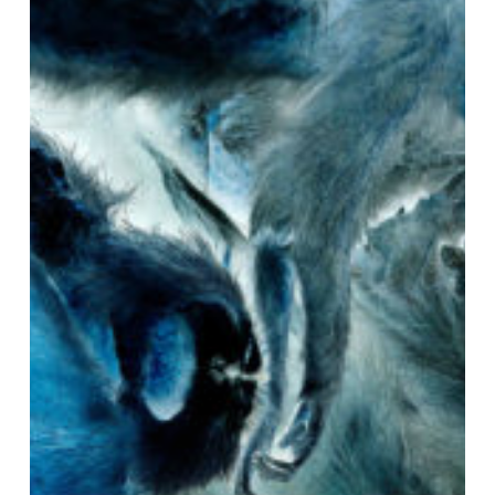
Journal
of
Photography
#3