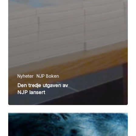
Nyheter
NJP Boken
Den tredje utgaven av
NJP lansert
Lansering
av
Norwegian