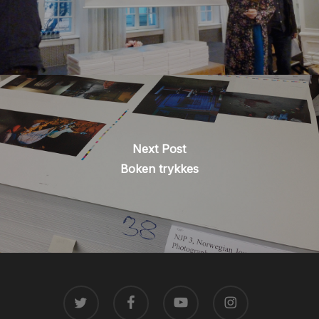
Next Post
Boken trykkes
TWITTER
FACEBOOK
YOUTUBE
INSTAGRAM