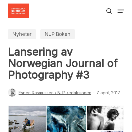
Skip
Menu
to
search
Close
main
Menu
content
Nyheter
NJP Boken
Lansering av
Norwegian Journal of
Photography #3
Espen Rasmussen / NJP-redaksjonen
7. april, 2017