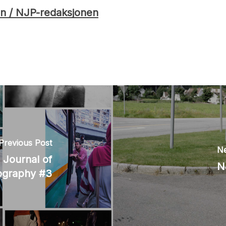
n / NJP-redaksjonen
Previous Post
Ne
 Journal of
N
ography #3