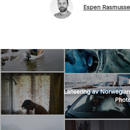
Espen Rasmusse
Lansering av Norwegian
Phot