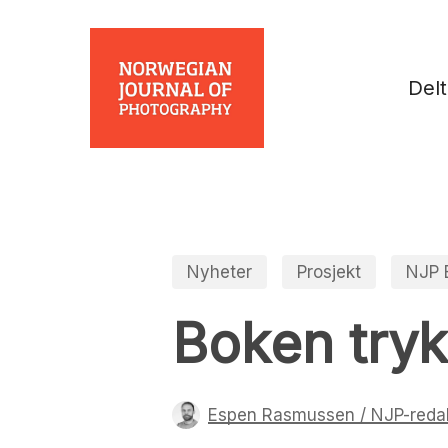
Skip
to
main
Del
content
Nyheter
Prosjekt
NJP 
Boken try
Espen Rasmussen / NJP-reda