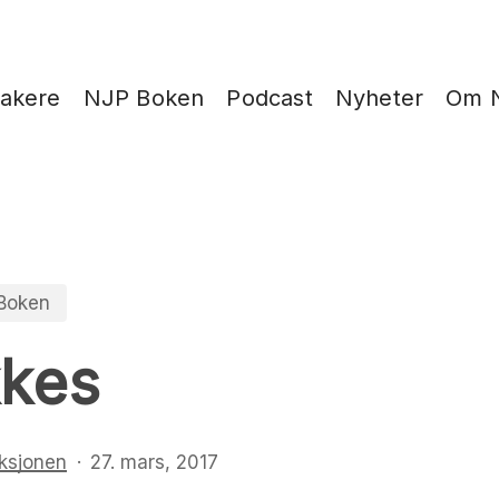
takere
NJP Boken
Podcast
Nyheter
Om 
Boken
kkes
ksjonen
27. mars, 2017