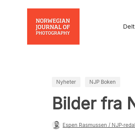
Skip
to
main
Del
content
Nyheter
NJP Boken
Bilder fra
Espen Rasmussen / NJP-reda