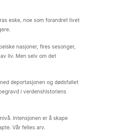
ras eske, noe som forandret livet
gere.
opeiske nasjoner, fires sesonger,
 av liv. Men selv om det
r med deportasjonen og dødsfallet
 begravd i verdenshistoriens
 nivå. Intensjonen er å skape
pte. Vår felles arv.