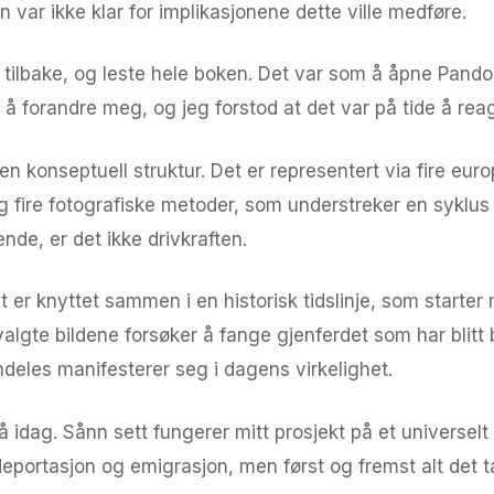
 var ikke klar for implikasjonene dette ville medføre.
n tilbake, og leste hele boken. Det var som å åpne Pando
il å forandre meg, og jeg forstod at det var på tide å rea
en konseptuell struktur. Det er representert via fire eur
og fire fotografiske metoder, som understreker en syklus
de, er det ikke drivkraften.
et er knyttet sammen i en historisk tidslinje, som starte
tvalgte bildene forsøker å fange gjenferdet som har blitt
mdeles manifesterer seg i dagens virkelighet.
å idag. Sånn sett fungerer mitt prosjekt på et universelt
eportasjon og emigrasjon, men først og fremst alt det ta