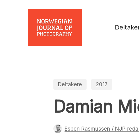
Skip
to
main
Deltake
content
Deltakere
2017
Damian Mi
Espen Rasmussen / NJP-reda