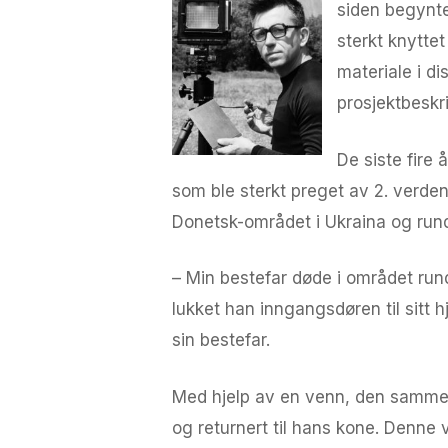
siden begynte 
sterkt knyttet
materiale i di
prosjektbeskr
De siste fire 
som ble sterkt preget av 2. verdens
Donetsk-området i Ukraina og rundt
– Min bestefar døde i området run
lukket han inngangsdøren til sitt h
sin bestefar.
Med hjelp av en venn, den samme 
og returnert til hans kone. Denne 