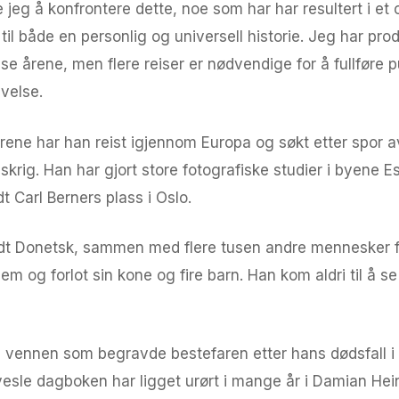
jeg å konfrontere dette, noe som har har resultert i et 
 til både en personlig og universell historie. Jeg har pro
sse årene, men flere reiser er nødvendige for å fullføre pu
ivelse.
årene har han reist igjennom Europa og søkt etter spor av 
krig. Han har gjort store fotografiske studier i byene Es
 Carl Berners plass i Oslo.
dt Donetsk, sammen med flere tusen andre mennesker fra
jem og forlot sin kone og fire barn. Han kom aldri til å s
vennen som begravde bestefaren etter hans dødsfall i 
vesle dagboken har ligget urørt i mange år i Damian Heini