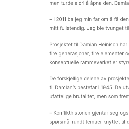
men turde aldri å åpne den. Damian
– I 2011 ba jeg min far om å få de
mitt fullstendig. Jeg ble tvunget t
Prosjektet til Damian Heinisch har 
fire generasjoner, fire elementer 
konseptuelle rammeverket er styren
De forskjellige delene av prosjekt
til Damian’s bestefar i 1945. De u
ufattelige brutalitet, men som fre
– Konflikthistorien gjentar seg ogs
spørsmål rundt temaer knyttet til d