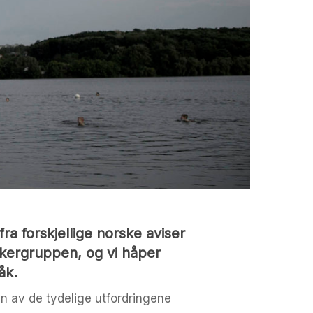
fra forskjellige norske aviser
søkergruppen, og vi håper
åk.
nn av de tydelige utfordringene