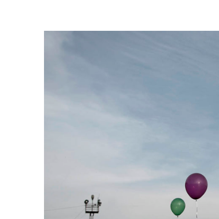
Trykk enter for å starte ditt søk