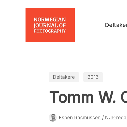
Skip
to
main
Deltake
content
Deltakere
2013
Tomm W. C
Espen Rasmussen / NJP-reda