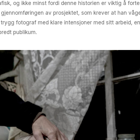
afisk, og ikke minst fordi denne historien er viktig å for
d gjennomføringen av prosjektet, som krever at han våger
n trygg fotograf med klare intensjoner med sitt arbeid, e
 bredt publikum.