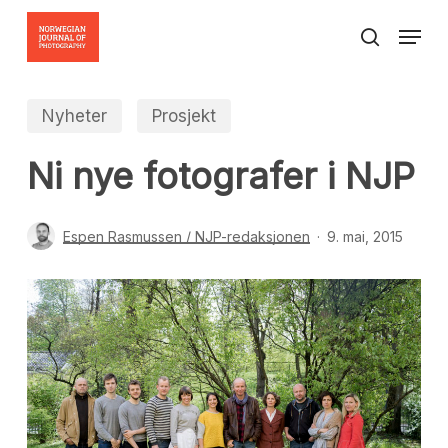
Skip
Menu
to
search
Close
main
Menu
content
Nyheter
Prosjekt
Ni nye fotografer i NJP
Espen Rasmussen / NJP-redaksjonen
9. mai, 2015