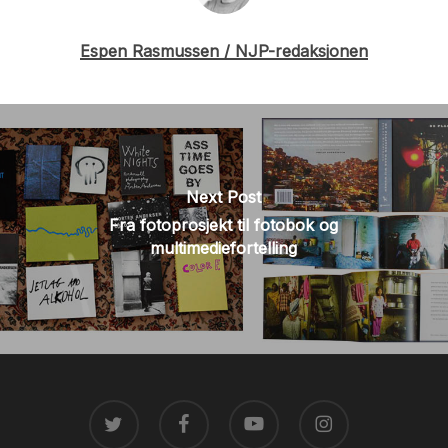
Espen Rasmussen / NJP-redaksjonen
Next Post
Fra fotoprosjekt til fotobok og
multimediefortelling
TWITTER
FACEBOOK
YOUTUBE
INSTAGRAM