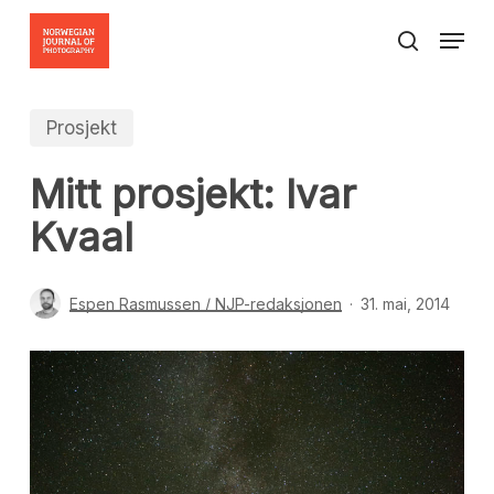
Skip
Menu
to
search
Close
main
Menu
content
Prosjekt
Mitt prosjekt: Ivar
Kvaal
Espen Rasmussen / NJP-redaksjonen
31. mai, 2014