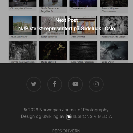
Next Post
NJP sterkt representert på Slideluck i Oslo
TWITTER
FACEBOOK
YOUTUBE
INSTAGRAM
© 2026 Norwegian Journal of Photography.
Design og utvikling av
RESPONSIV MEDIA
PERSONVERN