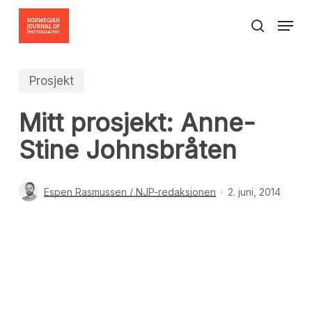
Skip
Menu
to
search
Close
main
Menu
content
Prosjekt
Mitt prosjekt: Anne-
Stine Johnsbråten
Espen Rasmussen / NJP-redaksjonen
2. juni, 2014