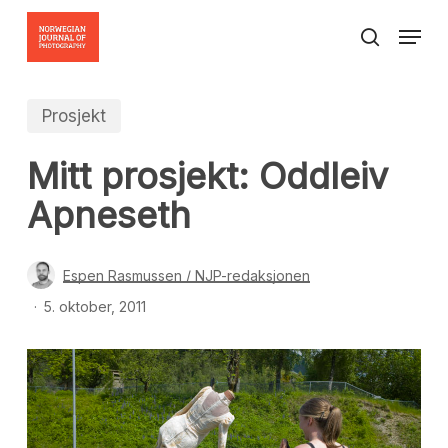
Skip
Menu
to
search
Close
main
Menu
content
Prosjekt
Mitt prosjekt: Oddleiv
Apneseth
Espen Rasmussen / NJP-redaksjonen
5. oktober, 2011