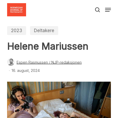
Skip
Menu
to
search
Close
main
Menu
content
2023
Deltakere
Helene Mariussen
Espen Rasmussen / NJP-redaksjonen
16. august, 2024