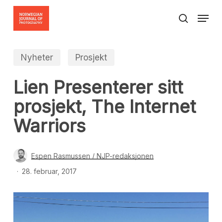
Skip
Menu
to
search
Close
main
Menu
content
Nyheter
Prosjekt
Lien Presenterer sitt
prosjekt, The Internet
Warriors
Espen Rasmussen / NJP-redaksjonen
28. februar, 2017