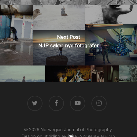
Next Post
NJP søker nye fotografer
TWITTER
FACEBOOK
YOUTUBE
INSTAGRAM
© 2026 Norwegian Journal of Photography.
Design og utvikling av
RESPONSIV MEDIA