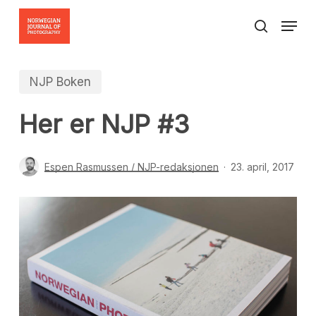
Skip
Menu
to
search
Close
main
Menu
content
NJP Boken
Her er NJP #3
Espen Rasmussen / NJP-redaksjonen
23. april, 2017