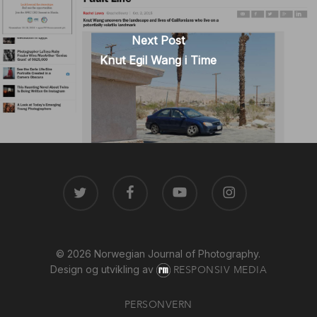
Next Post
Knut Egil Wang i Time
TWITTER
FACEBOOK
YOUTUBE
INSTAGRAM
© 2026 Norwegian Journal of Photography.
Design og utvikling av
RESPONSIV MEDIA
PERSONVERN