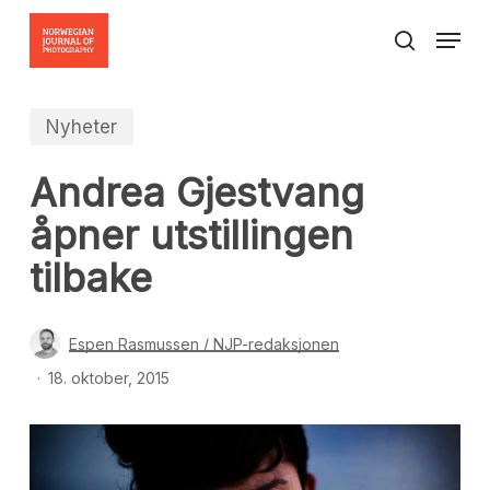
Skip
Menu
to
search
Close
main
Menu
content
Nyheter
Andrea Gjestvang
åpner utstillingen
tilbake
Espen Rasmussen / NJP-redaksjonen
18. oktober, 2015