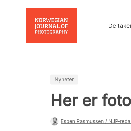
Skip
to
main
Deltake
content
Nyheter
Her er fot
Espen Rasmussen / NJP-reda
Trykk enter for å starte ditt søk