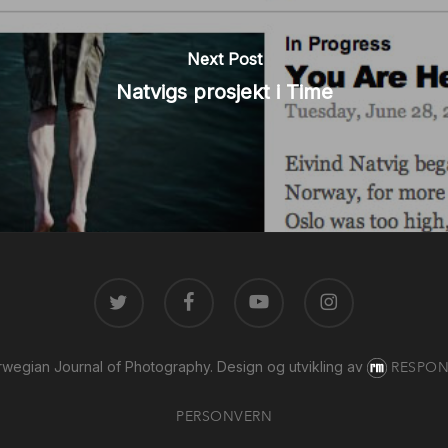
Next Post
Natvigs prosjekt i Time
TWITTER
FACEBOOK
YOUTUBE
INSTAGRAM
wegian Journal of Photography.
Design og utvikling av
RESPON
PERSONVERN