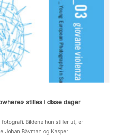
where» stilles i disse dager
tografi. Bildene hun stiller ut, er
enske Johan Bävman og Kasper