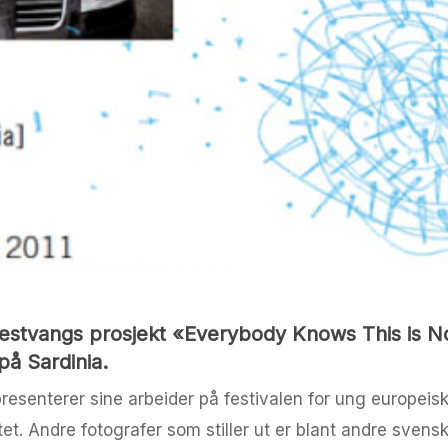
Gjestvangs prosjekt «Everybody Knows This is No
på Sardinia.
esenterer sine arbeider på festivalen for ung europeisk fo
ktet. Andre fotografer som stiller ut er blant andre sv