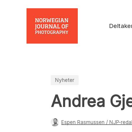
Skip
to
main
Deltake
content
Nyheter
Andrea Gjes
Espen Rasmussen / NJP-reda