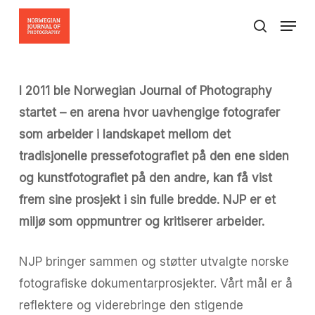
Skip
Menu
to
search
Close
main
Menu
content
I 2011 ble Norwegian Journal of Photography
startet – en arena hvor uavhengige fotografer
som arbeider i landskapet mellom det
tradisjonelle pressefotografiet på den ene siden
og kunstfotografiet på den andre, kan få vist
frem sine prosjekt i sin fulle bredde. NJP er et
miljø som oppmuntrer og kritiserer arbeider.
NJP bringer sammen og støtter utvalgte norske
fotografiske dokumentarprosjekter. Vårt mål er å
reflektere og viderebringe den stigende