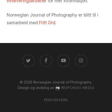
innleveringskriterier
for mer informasjon.
Norwegian Journal of Photography er blitt til i
samarbeid med
Fritt Ord
.
TWITTER
FACEBOOK
YOUTUBE
INSTAGRAM
© 2026 Norwegian Journal of Photography.
Design og utvikling av
RESPONSIV MEDIA
PERSONVERN