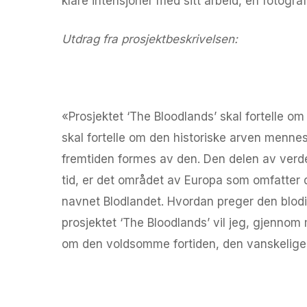
klare intensjoner med sitt arbeid, en fotograf
Utdrag fra prosjektbeskrivelsen:
The Bloodlands
«Prosjektet ‘The Bloodlands’ skal fortelle o
skal fortelle om den historiske arven menn
fremtiden formes av den. Den delen av ver
tid, er det området av Europa som omfatter 
navnet Blodlandet. Hvordan preger den blodig
prosjektet ‘The Bloodlands’ vil jeg, gjennom
om den voldsomme fortiden, den vanskelige 