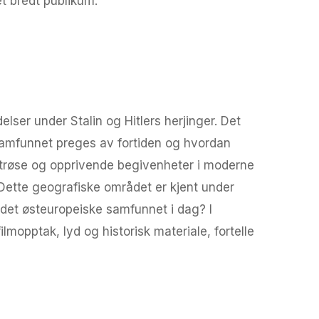
et bredt publikum.
ser under Stalin og Hitlers herjinger. Det
samfunnet preges av fortiden og hvordan
trøse og opprivende begivenheter i moderne
 Dette geografiske området er kjent under
 det østeuropeiske samfunnet i dag? I
mopptak, lyd og historisk materiale, fortelle