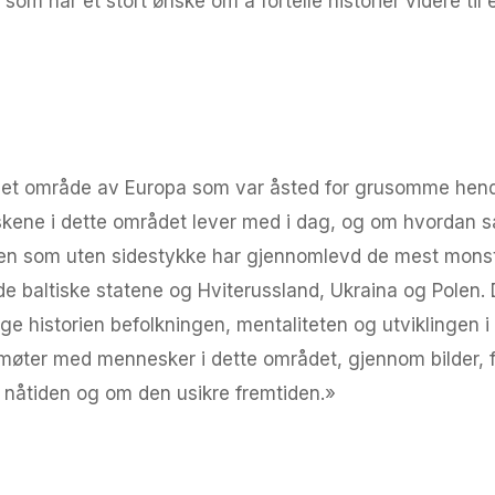
 som har et stort ønske om å fortelle historier videre til 
m et område av Europa som var åsted for grusomme hendel
eskene i dette området lever med i dag, og om hvordan 
den som uten sidestykke har gjennomlevd de mest mons
de baltiske statene og Hviterussland, Ukraina og Polen.
e historien befolkningen, mentaliteten og utviklingen i
 møter med mennesker i dette området, gjennom bilder, fil
nåtiden og om den usikre fremtiden.»