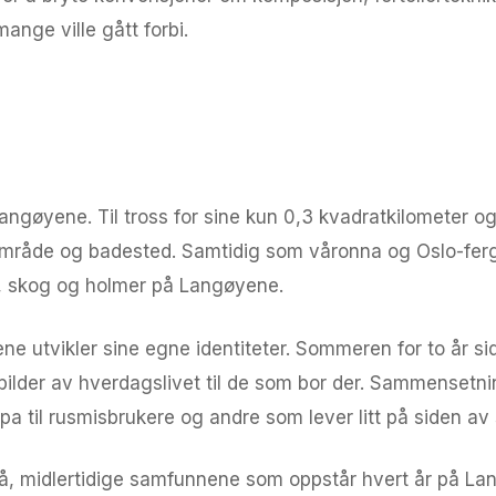
nge ville gått forbi.
r Langøyene. Til tross for sine kun 0,3 kvadratkilomete
uftsområde og badested. Samtidig som våronna og Oslo-f
d, skog og holmer på Langøyene.
ne utvikler sine egne identiteter. Sommeren for to år s
ilder av hverdagslivet til de som bor der. Sammensetni
a til rusmisbrukere og andre som lever litt på siden av
små, midlertidige samfunnene som oppstår hvert år på L