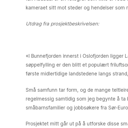
kameraet sitt mot steder og hendelser som ma
Utdrag fra prosjektbeskrivelsen:
Langøyene
«I Bunnefjorden innerst i Oslofjorden ligge
søppelfylling er den blitt et populært fril
første midlertidige landstedene langs stran
Små samfunn tar form, og de mange teltleire
regelmessig samtidig som jeg begynte å ta b
småbarnsfamilier og jobbsøkere fra Sør-Europ
Prosjektet mitt går ut på å utforske disse 