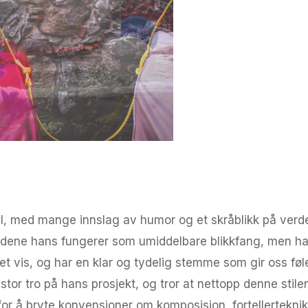
stil, med mange innslag av humor og et skråblikk på ver
idene hans fungerer som umiddelbare blikkfang, men ha
t vis, og har en klar og tydelig stemme som gir oss føle
or tro på hans prosjekt, og tror at nettopp denne stilen 
for å bryte konvensjoner om komposisjon, fortellerteknikk