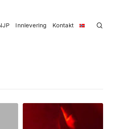
search
NJP
Innlevering
Kontakt
Terje
Abusdal