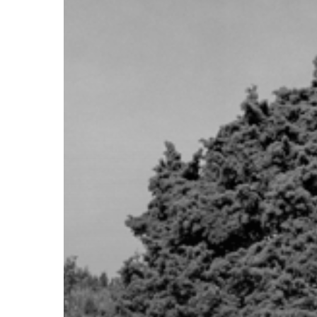
Trykk enter for å starte ditt søk