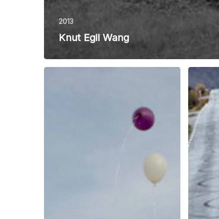
2013
Knut Egil Wang
Tomm
Jonas
W.
Bendiks
Christiansen