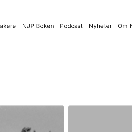
takere
NJP Boken
Podcast
Nyheter
Om 
Anne-
Stine
Johnsbråten