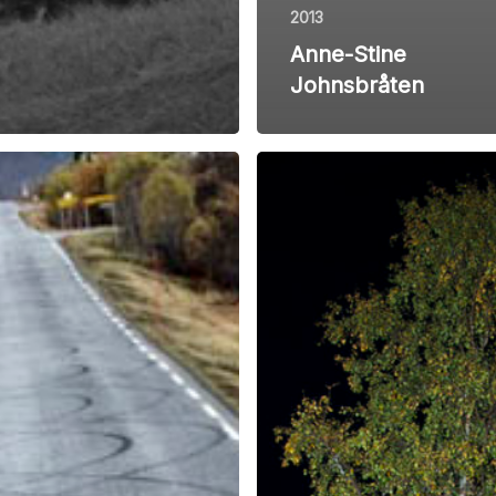
2013
Anne-Stine
Johnsbråten
Ivar
en
Kvaal