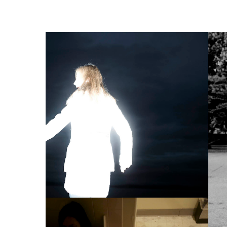
Trykk enter for å starte ditt søk