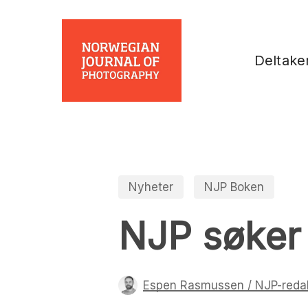
Skip
to
main
Deltake
content
Nyheter
NJP Boken
NJP søker 
Espen Rasmussen / NJP-reda