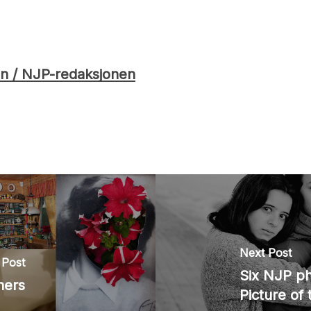
n / NJP-redaksjonen
Next Post
 Post
Six NJP p
hers
Picture of