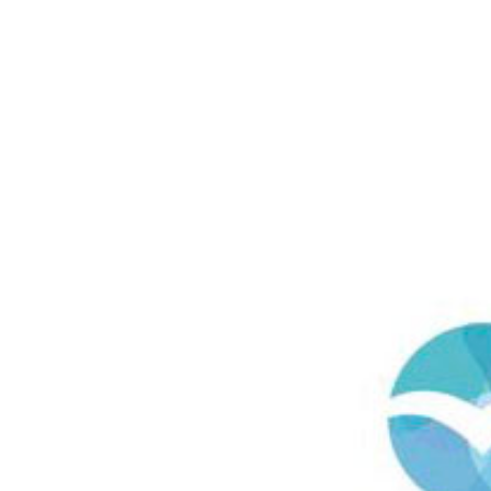
Trykk enter for å starte ditt søk