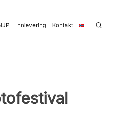
search
NJP
Innlevering
Kontakt
tofestival