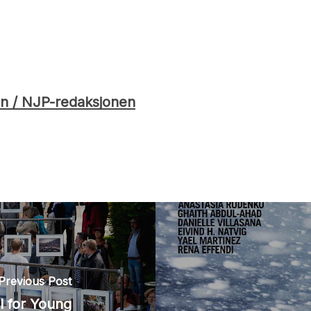
n / NJP-redaksjonen
Previous Post
l for Young