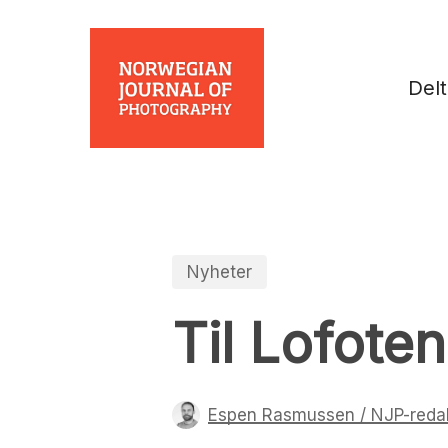
Skip
to
main
Del
content
Nyheter
Til Lofoten
Espen Rasmussen / NJP-reda