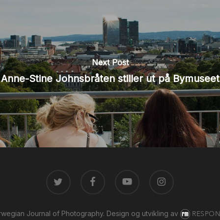
Next Post
Anne-Stine Johnsbråten stiller ut på Bymuseet
TWITTER
FACEBOOK
YOUTUBE
INSTAGRAM
wegian Journal of Photography.
Design og utvikling av
RESPON