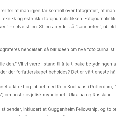
r for at man igjen tar kontroll over fotografiet, at man g
knikk og estetikk i fotojournalistikken. Fotojournalisti
kken” – selve stilen. Stilen antyder så “sannheten”, objek
ograferes hendelser, så blir ideen om hva fotojournalis
elle den.” Vil vi være i stand til å ta tilbake betydningen 
lder der forfatterskapet beholdes? Det er vårt eneste hå
net arkitekt og jobbet med Rem Koolhaas i Rotterdam, N
ns”, om post-sovjetisk myndighet i Ukraina og Russland.
 stipender, inkludert et Guggenheim Fellowship, og to pr