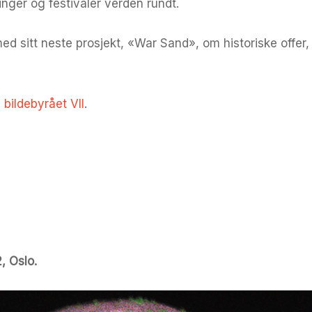
illinger og festivaler verden rundt.
d sitt neste prosjekt, «War Sand», om historiske offer,
s
bildebyrået VII
.
, Oslo.