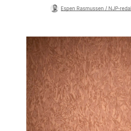
Espen Rasmussen / NJP-reda
Trykk enter for å starte ditt søk