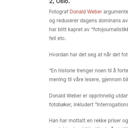
2, Oslo.
Fotograf
Donald Weber
argumentere
og reduserer dagens dominans av te
har blitt kapret av “fotojournalisti
feil etc.
Hvordan har det seg at når det fot
“En historie trenger noen til å fort
mening til våre lesere, gjennom bi
Donald Weber er opprinnelig utdan
fotobøker, inkludert ”Interrogatio
Han har mottatt en rekke priser og