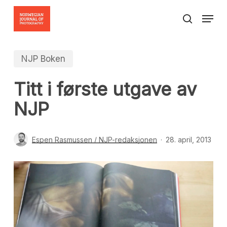
Skip
Menu
to
search
Close
main
Menu
content
NJP Boken
Titt i første utgave av
NJP
Espen Rasmussen / NJP-redaksjonen
28. april, 2013