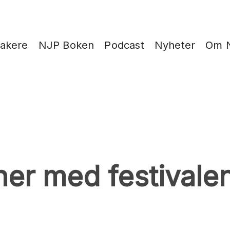
takere
NJP Boken
Podcast
Nyheter
Om 
er med festivale