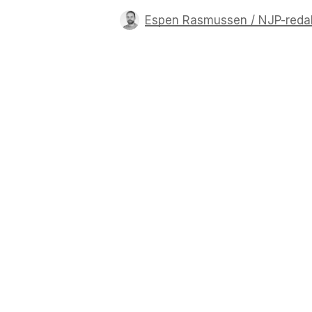
Espen Rasmussen / NJP-reda
Trykk enter for å starte ditt søk