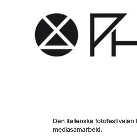
Den italienske fotofestivale
mediasamarbeid.