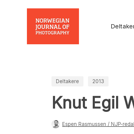
Skip
to
main
Deltake
content
Deltakere
2013
Knut Egil 
Espen Rasmussen / NJP-reda