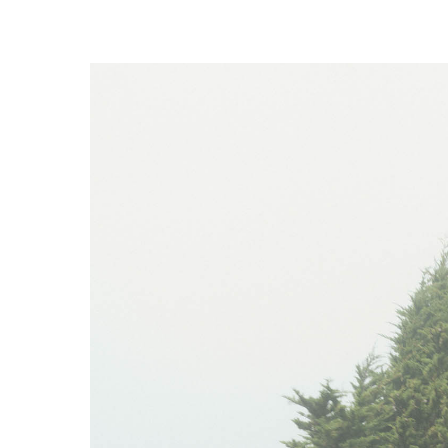
Trykk enter for å starte ditt søk