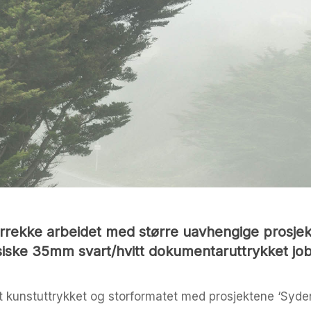
rekke arbeidet med større uavhengige prosjekte
siske 35mm svart/hvitt dokumentaruttrykket jo
kunstuttrykket og storformatet med prosjektene ‘Syden