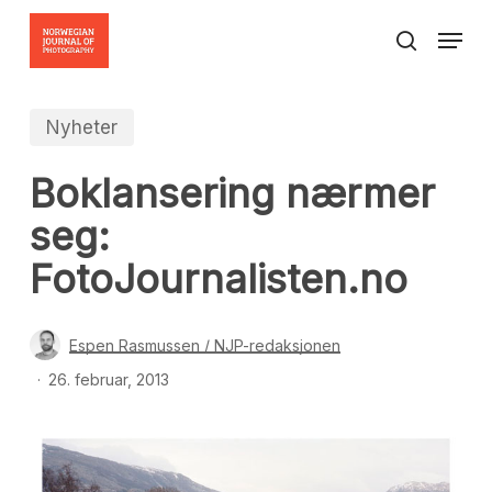
Skip
Menu
to
search
Close
main
Menu
content
Nyheter
Boklansering nærmer
seg:
FotoJournalisten.no
Espen Rasmussen / NJP-redaksjonen
26. februar, 2013