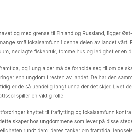
avet og med grense til Finland og Russland, ligger Øst
 mange små lokalsamfunn i denne delen av landet vårt. Pr
akuum; nedlagte fiskebruk, tomme hus og ledighet er en de
mtida, og i ung alder må de forholde seg til om de skal
dringer enn ungdom i resten av landet. De har den sam
dig er de så uendelig langt unna der det skjer. Livet de
tssol spiller en viktig rolle.
rdringer knyttet til fraflytting og lokalsamfunn kontra 
ene dette skaper hos ungdommene som lever på disse st
eligheten rundt dem: deres tanker om framtida, lengsele