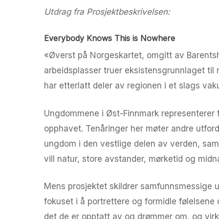
Utdrag fra Prosjektbeskrivelsen:
Everybody Knows This is Nowhere
«Øverst på Norgeskartet, omgitt av Barentsh
arbeidsplasser truer eksistensgrunnlaget til
har etterlatt deler av regionen i et slags v
Ungdommene i Øst-Finnmark representerer fra
opphavet. Tenåringer her møter andre utfor
ungdom i den vestlige delen av verden, samti
vill natur, store avstander, mørketid og midnat
Mens prosjektet skildrer samfunnsmessige utfo
fokuset i å portrettere og formidle følels
det de er opptatt av og drømmer om, og virk