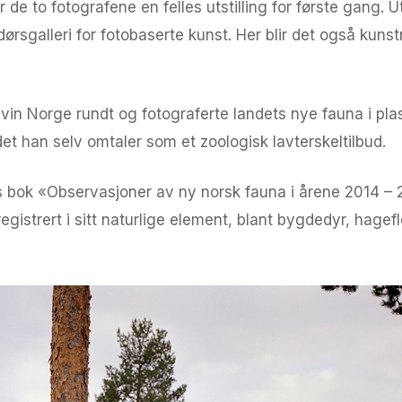
 de to fotografene en felles utstilling for første gang. U
dørsgalleri for fotobaserte kunst. Her blir det også k
in Norge rundt og fotograferte landets nye fauna i plas
det han selv omtaler som et zoologisk lavterskeltilbud.
s bok «Observasjoner av ny norsk fauna i årene 2014 – 2
gistrert i sitt naturlige element, blant bygdedyr, hagef