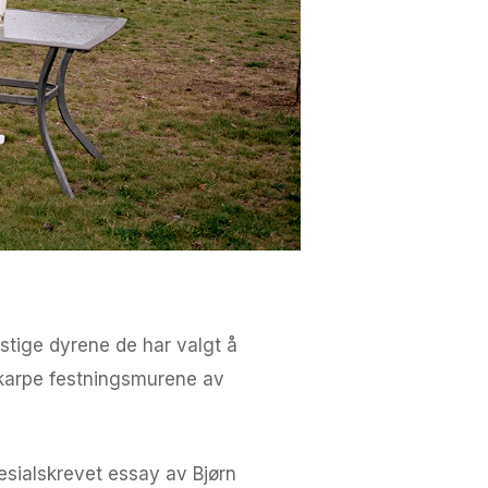
stige dyrene de har valgt å
skarpe festningsmurene av
esialskrevet essay av Bjørn