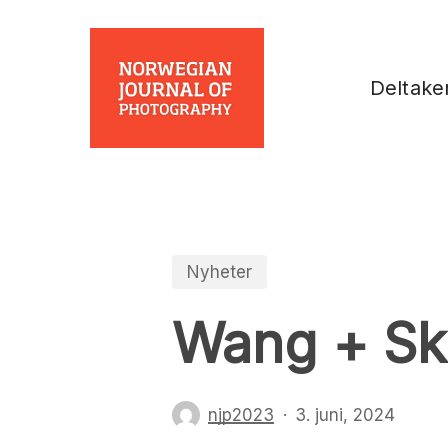
Skip
to
main
Deltake
content
Nyheter
Wang + Sko
njp2023
3. juni, 2024