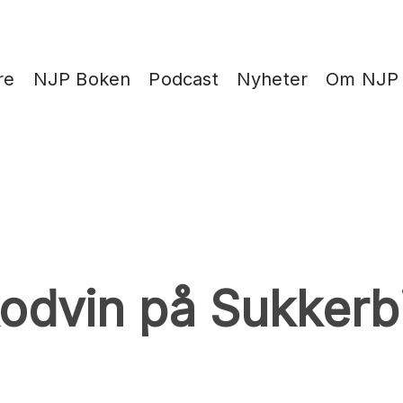
re
NJP Boken
Podcast
Nyheter
Om NJP
dvin på Sukkerbi