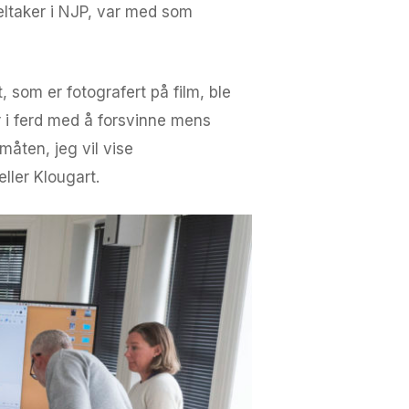
eltaker i NJP, var med som
som er fotografert på film, ble
 i ferd med å forsvinne mens
åten, jeg vil vise
ller Klougart.