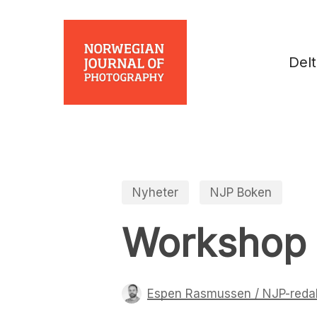
Skip
to
main
Del
content
Nyheter
NJP Boken
Workshop 
Espen Rasmussen / NJP-reda