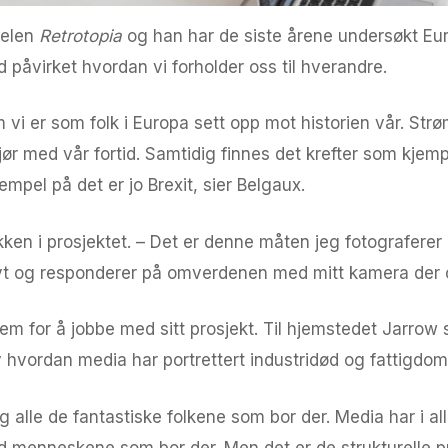
telen
Retrotopia
og han har de siste årene undersøkt Eur
 påvirket hvordan vi forholder oss til hverandre.
 vi er som folk i Europa sett opp mot historien vår. Str
gjør med vår fortid. Samtidig finnes det krefter som kje
ksempel på det er jo Brexit, sier Belgaux.
ken i prosjektet. – Det er denne måten jeg fotograferer 
tivt og responderer på omverdenen med mitt kamera der o
hjem for å jobbe med sitt prosjekt. Til hjemstedet Jarrow 
 hvordan media har portrettert industridød og fattigdom
 alle de fantastiske folkene som bor der. Media har i all
 menneskene som bor der. Men det er de strukturelle pr