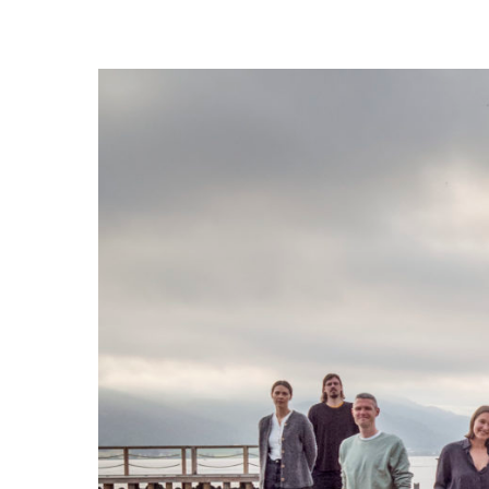
Trykk enter for å starte ditt søk