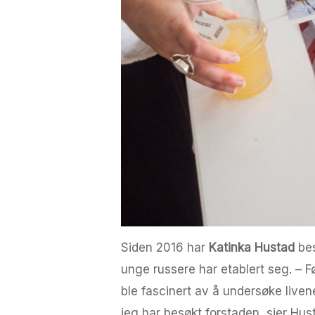
Siden 2016 har
Katinka Hustad
bes
unge russere har etablert seg. – F
ble fascinert av å undersøke livene
jeg har besøkt forstaden, sier Hus