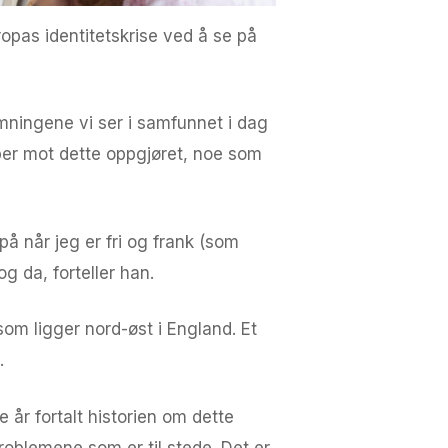
opas identitetskrise ved å se på
ømningene vi ser i samfunnet i dag
mper mot dette oppgjøret, noe som
på når jeg er fri og frank (som
g da, forteller han.
som ligger nord-øst i England. Et
.
e år fortalt historien om dette
oblemene som er til stede. Det er