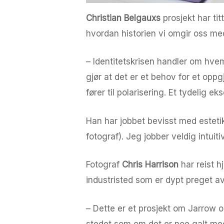
Christian Belgauxs
prosjekt har tit
hvordan historien vi omgir oss med
– Identitetskrisen handler om hvem
gjør at det er et behov for et opp
fører til polarisering. Et tydelig e
Han har jobbet bevisst med estetik
fotograf). Jeg jobber veldig intui
Fotograf
Chris Harrison
har reist 
industristed som er dypt preget av
– Dette er et prosjekt om Jarrow og
stedet som om det er noe galt med