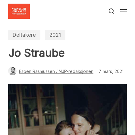
Skip
Menu
to
search
Close
main
Menu
content
Deltakere
2021
Jo Straube
Espen Rasmussen / NJP-redaksjonen
7. mars, 2021