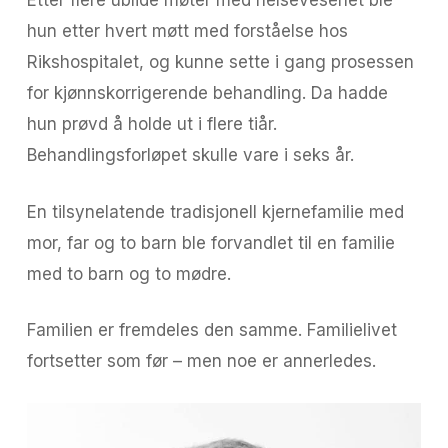
Etter flere ublide møter med helsevesenet ble
hun etter hvert møtt med forståelse hos
Rikshospitalet, og kunne sette i gang prosessen
for kjønnskorrigerende behandling. Da hadde
hun prøvd å holde ut i flere tiår.
Behandlingsforløpet skulle vare i seks år.
En tilsynelatende tradisjonell kjernefamilie med
mor, far og to barn ble forvandlet til en familie
med to barn og to mødre.
Familien er fremdeles den samme. Familielivet
fortsetter som før – men noe er annerledes.