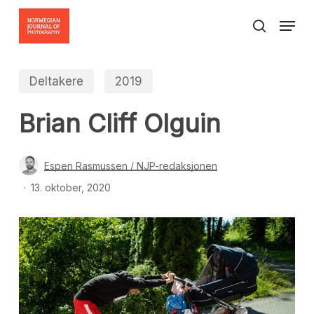
Skip
Menu
to
search
Close
main
Menu
content
Deltakere
2019
Brian Cliff Olguin
Espen Rasmussen / NJP-redaksjonen
13. oktober, 2020