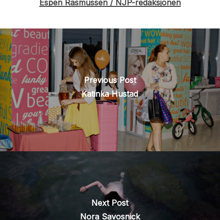
Espen Rasmussen / NJP-redaksjonen
Previous Post
Katinka Hustad
Next Post
Nora Savosnick