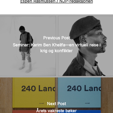
Espen Rasmussen / NJP-redaksjonen
Previous Post
Seminar: Karim Ben Khelifa—en virtuell reise i
krig og konflikter
Next Post
Årets vakreste bøker