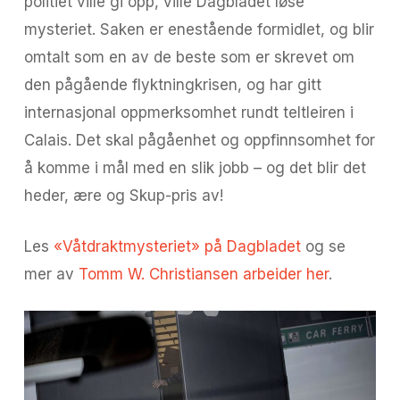
politiet ville gi opp, ville Dagbladet løse
mysteriet. Saken er enestående formidlet, og blir
omtalt som en av de beste som er skrevet om
den pågående flyktningkrisen, og har gitt
internasjonal oppmerksomhet rundt teltleiren i
Calais. Det skal pågåenhet og oppfinnsomhet for
å komme i mål med en slik jobb – og det blir det
heder, ære og Skup-pris av!
Les
«Våtdraktmysteriet» på Dagbladet
og se
mer av
Tomm W. Christiansen arbeider her
.