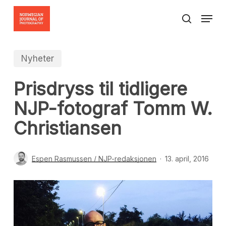
Skip
Menu
to
search
Close
main
Menu
content
Nyheter
Prisdryss til tidligere
NJP-fotograf Tomm W.
Christiansen
Espen Rasmussen / NJP-redaksjonen
13. april, 2016