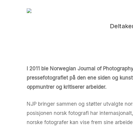
Skip
to
main
Deltake
content
I 2011 ble Norwegian Journal of Photography
Trykk enter for å starte ditt søk
pressefotografiet på den ene siden og kunstfo
oppmuntrer og kritiserer arbeider.
NJP bringer sammen og støtter utvalgte nors
posisjonen norsk fotografi har internasjonal
norske fotografer kan vise frem sine arbeider