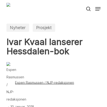
Skip
Menu
to
search
main
content
Nyheter
Prosjekt
Ivar Kvaal lanserer
Hessdalen-bok
Espen Rasmussen / NJP-redaksjonen
10. januar, 2018