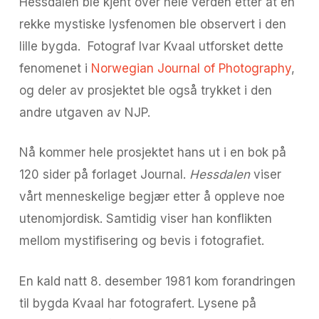
Hessdalen ble kjent over hele verden etter at en
rekke mystiske lysfenomen ble observert i den
lille bygda. Fotograf Ivar Kvaal utforsket dette
fenomenet i
Norwegian Journal of Photography
,
og deler av prosjektet ble også trykket i den
andre utgaven av NJP.
Nå kommer hele prosjektet hans ut i en bok på
120 sider på forlaget Journal.
Hessdalen
viser
vårt menneskelige begjær etter å oppleve noe
utenomjordisk. Samtidig viser han konflikten
mellom mystifi
sering og bevis i fotografiet.
En kald natt 8. desember 1981 kom forandringen
til bygda Kvaal har fotografert. Lysene på